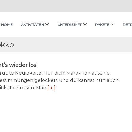
HOME
AKTIVITÄTEN
UNTERKUNFT
PAKETE
RET
okko
t’s wieder los!
 gute Neuigkeiten für dich! Marokko hat seine
Bestimmungen gelockert und du kannst nun auch
fikat einreisen. Man
[
]