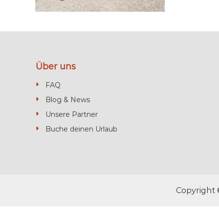
P
a
n
d
R
e
Über uns
t
FAQ
r
Blog & News
e
a
Unsere Partner
t
Buche deinen Urlaub
i
n
M
o
r
Copyright
o
c